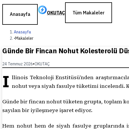
OKUTAÇ
Tüm Makaleler
Anasayfa
Anasayfa
•
Makaleler
Günde Bir Fincan Nohut Kolesterolü Düş
24 Temmuz 2026
•
OKUTAÇ
I
llinois Teknoloji Enstitüsü’nden araştırmacı
nohut veya siyah fasulye tüketimi incelendi. K
Günde bir fincan nohut tüketen grupta, toplam ko
sayılan bir iyileşmeye işaret ediyor.
Hem nohut hem de siyah fasulye gruplarında inf