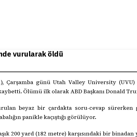
inde vurularak öldü
(31), Çarşamba günü Utah Valley University (UVU
 kaybetti. Ölümü ilk olarak ABD Başkanı Donald T
rulan beyaz bir çardakta soru-cevap sürerken ge
balığın panikle kaçıştığı görülüyor.
ık 200 yard (182 metre) karşısındaki bir binadan y