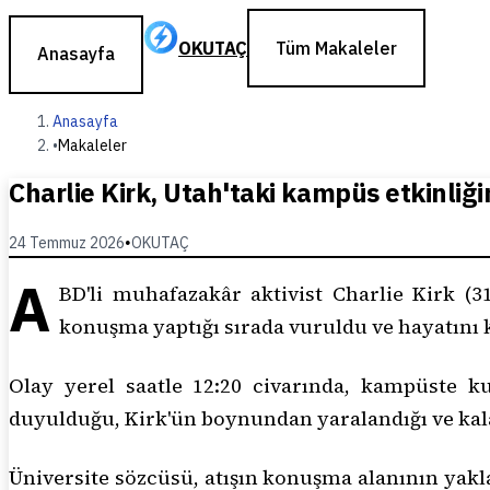
OKUTAÇ
Tüm Makaleler
Anasayfa
Anasayfa
•
Makaleler
Charlie Kirk, Utah'taki kampüs etkinliğ
24 Temmuz 2026
•
OKUTAÇ
A
BD'li muhafazakâr aktivist Charlie Kirk 
konuşma yaptığı sırada vuruldu ve hayatını
Olay yerel saatle 12:20 civarında, kampüste ku
duyulduğu, Kirk'ün boynundan yaralandığı ve kala
Üniversite sözcüsü, atışın konuşma alanının yaklaş