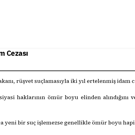
am Cezası
bakanı, rüşvet suçlamasıyla iki yıl ertelenmiş idam c
yasi haklarının ömür boyu elinden alındığını ve
ca yeni bir suç işlemezse genellikle ömür boyu hapis