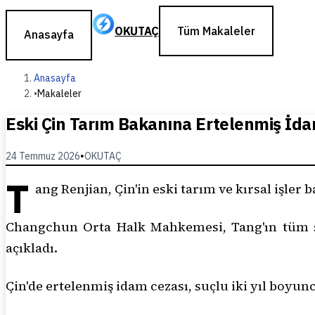
OKUTAÇ
Tüm Makaleler
Anasayfa
Anasayfa
•
Makaleler
Eski Çin Tarım Bakanına Ertelenmiş İd
24 Temmuz 2026
•
OKUTAÇ
T
ang Renjian, Çin'in eski tarım ve kırsal işler 
Changchun Orta Halk Mahkemesi, Tang'ın tüm si
açıkladı.
Çin'de ertelenmiş idam cezası, suçlu iki yıl boyun