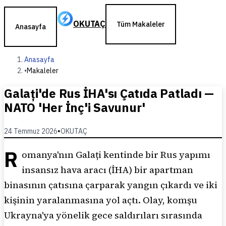
OKUTAÇ
Tüm Makaleler
Anasayfa
Anasayfa
•
Makaleler
Galați'de Rus İHA'sı Çatıda Patladı —
NATO 'Her İnç'i Savunur'
24 Temmuz 2026
•
OKUTAÇ
R
omanya'nın Galați kentinde bir Rus yapımı
insansız hava aracı (İHA) bir apartman
binasının çatısına çarparak yangın çıkardı ve iki
kişinin yaralanmasına yol açtı. Olay, komşu
Ukrayna'ya yönelik gece saldırıları sırasında