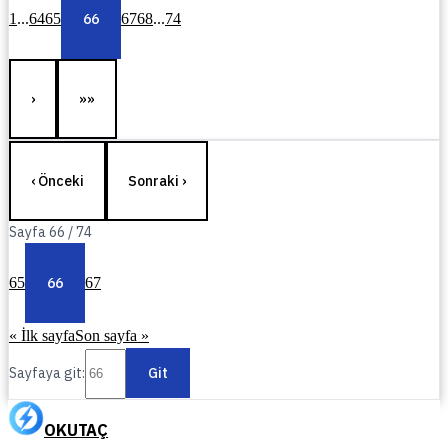
1
...
64
65
66
67
68
...
74
›
»»
‹ Önceki
Sonraki ›
Sayfa
66
/
74
65
66
67
« İlk sayfa
Son sayfa »
Sayfaya git:
Git
OKUTAÇ