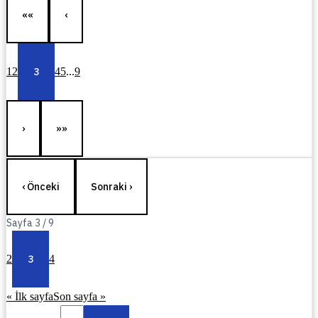
««
‹
1
2
3
4
5
...
9
›
»»
‹ Önceki
Sonraki ›
Sayfa
3
/
9
2
3
4
« İlk sayfa
Son sayfa »