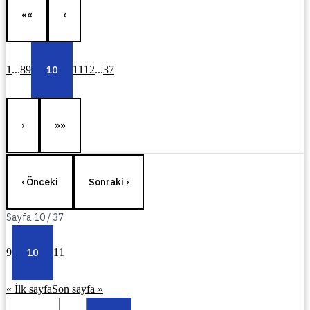
««
‹
1
...
8
9
10
11
12
...
37
›
»»
‹ Önceki
Sonraki ›
Sayfa
10
/
37
9
10
11
« İlk sayfa
Son sayfa »