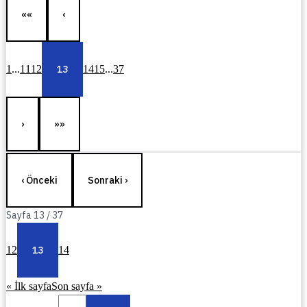
««
‹
1
...
11
12
13
14
15
...
37
›
»»
‹ Önceki
Sonraki ›
Sayfa
13
/
37
12
13
14
« İlk sayfa
Son sayfa »