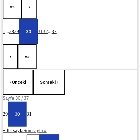
««
‹
1
...
28
29
30
31
32
...
37
›
»»
‹ Önceki
Sonraki ›
Sayfa
30
/
37
29
30
31
« İlk sayfa
Son sayfa »