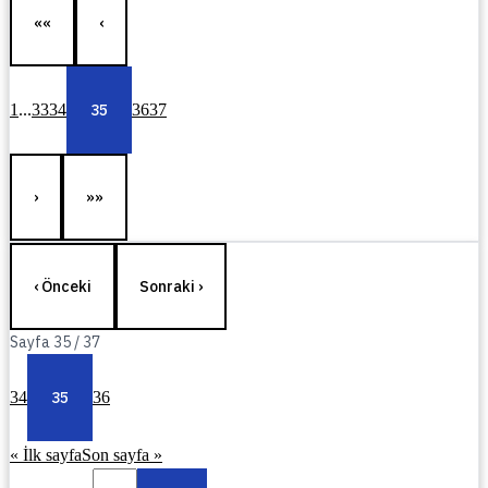
««
‹
1
...
33
34
35
36
37
›
»»
‹ Önceki
Sonraki ›
Sayfa
35
/
37
34
35
36
« İlk sayfa
Son sayfa »