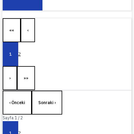
««
‹
1
2
›
»»
‹ Önceki
Sonraki ›
Sayfa
1
/
2
1
2