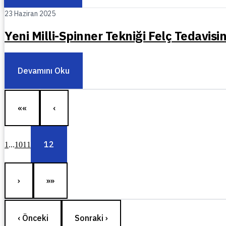
23 Haziran 2025
Yeni Milli-Spinner Tekniği Felç Tedavi
Devamını Oku
««
‹
12
1
...
10
11
›
»»
‹ Önceki
Sonraki ›