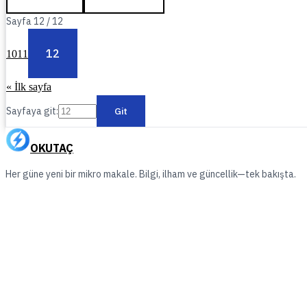
Sayfa
12
/
12
12
10
11
« İlk sayfa
Sayfaya git:
Git
OKUTAÇ
Her güne yeni bir mikro makale. Bilgi, ilham ve güncellik—tek bakışta.