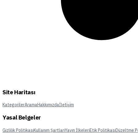
Site Haritası
Kategoriler
Arama
Hakkımızda
İletişim
Yasal Belgeler
Gizlilik Politikası
Kullanım Şartları
Yayın İlkeleri
Etik Politikası
Düzeltme Po