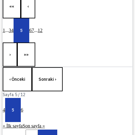
««
‹
1
...
3
4
5
6
7
...
12
›
»»
‹ Önceki
Sonraki ›
Sayfa
5
/
12
4
5
6
« İlk sayfa
Son sayfa »