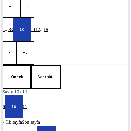
««
‹
1
...
8
9
10
11
12
...
18
›
»»
‹ Önceki
Sonraki ›
Sayfa
10
/
18
9
10
11
« İlk sayfa
Son sayfa »