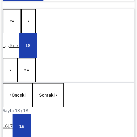
««
‹
1
...
16
17
18
›
»»
‹ Önceki
Sonraki ›
Sayfa
18
/
18
16
17
18